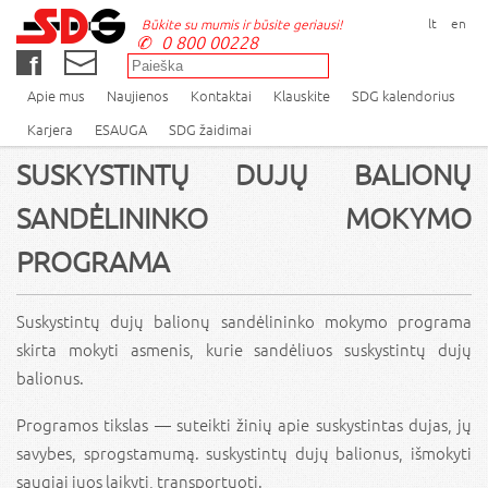
lt
en
Būkite su mumis ir būsite geriausi!
0 800 00228
Apie mus
Naujienos
Kontaktai
Klauskite
SDG kalendorius
Karjera
ESAUGA
SDG žaidimai
SUSKYSTINTŲ DUJŲ BALIONŲ
SANDĖLININKO MOKYMO
PROGRAMA
Suskystintų dujų balionų sandėlininko mokymo programa
skirta mokyti asmenis, kurie sandėliuos suskystintų dujų
balionus.
Programos tikslas — suteikti žinių apie suskystintas dujas, jų
savybes, sprogstamumą. suskystintų dujų balionus, išmokyti
saugiai juos laikyti, transportuoti.