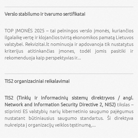
Verslo stabilumo ir tvarumo sertifikatai
TOP ĮMONĖS 2025 – tai pelningos verslo įmonės, kuriančios
ilgalaikę vertę ir klojančios tvirtą ekonomikos pamatą Lietuvos
valstybei. Rekvizitai.lt nominuoja ir apdovanoja tik nustatytus
kriterijus atitinkančias įmones, todėl jomis pasitiki ir
rekomenduoja kaip perspektyvias ir...
TIS2 organizaciniai reikalavimai
TIS2 (Tinklų ir informacinių sistemų direktryvos / angl.
Network and Information Security Directive 2, NIS2)
tikslas –
stiprinti ES valstybių narių kibernetinio saugumo pajėgumus
nustatant būtiniausius saugumo standartus. Ši direktyva
nukreipta į organizacijų veiklos tęstinumą,...