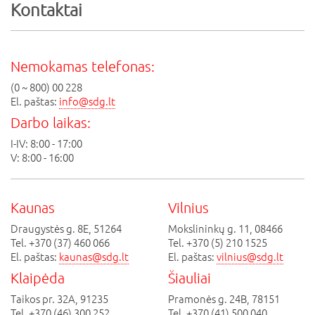
Kontaktai
Nemokamas telefonas:
(0 ~ 800) 00 228
El. paštas:
info@sdg.lt
Darbo laikas:
I-IV: 8:00 - 17:00
V: 8:00 - 16:00
Kaunas
Vilnius
Draugystės g. 8E, 51264
Mokslininkų g. 11, 08466
Tel. +370 (37) 460 066
Tel. +370 (5) 210 1525
El. paštas:
kaunas@sdg.lt
El. paštas:
vilnius@sdg.lt
Klaipėda
Šiauliai
Taikos pr. 32A, 91235
Pramonės g. 24B, 78151
Tel. +370 (46) 300 252
Tel. +370 (41) 500 040