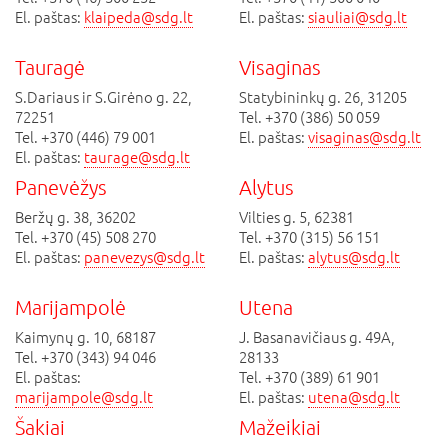
El. paštas:
klaipeda@sdg.lt
El. paštas:
siauliai@sdg.lt
Tauragė
Visaginas
S.Dariaus ir S.Girėno g. 22,
Statybininkų g. 26, 31205
72251
Tel. +370 (386) 50 059
Tel. +370 (446) 79 001
El. paštas:
visaginas@sdg.lt
El. paštas:
taurage@sdg.lt
Panevėžys
Alytus
Beržų g. 38, 36202
Vilties g. 5, 62381
Tel. +370 (45) 508 270
Tel. +370 (315) 56 151
El. paštas:
panevezys@sdg.lt
El. paštas:
alytus@sdg.lt
Marijampolė
Utena
Kaimynų g. 10, 68187
J. Basanavičiaus g. 49A,
Tel. +370 (343) 94 046
28133
El. paštas:
Tel. +370 (389) 61 901
marijampole@sdg.lt
El. paštas:
utena@sdg.lt
Šakiai
Mažeikiai