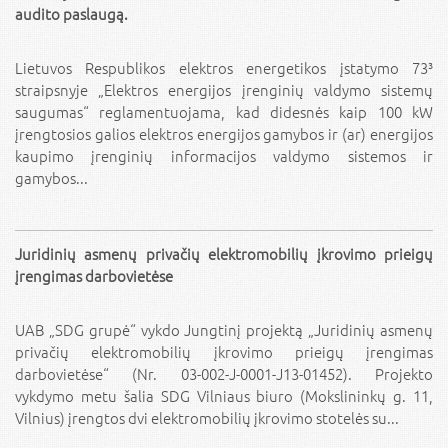
audito paslaugą.
Lietuvos Respublikos elektros energetikos įstatymo 73³
straipsnyje „Elektros energijos įrenginių valdymo sistemų
saugumas“ reglamentuojama, kad didesnės kaip 100 kW
įrengtosios galios elektros energijos gamybos ir (ar) energijos
kaupimo įrenginių informacijos valdymo sistemos ir
gamybos...
Juridinių asmenų privačių elektromobilių įkrovimo prieigų
įrengimas darbovietėse
UAB „SDG grupė“ vykdo Jungtinį projektą „Juridinių asmenų
privačių elektromobilių įkrovimo prieigų įrengimas
darbovietėse“ (Nr. 03-002-J-0001-J13-01452). Projekto
vykdymo metu šalia SDG Vilniaus biuro (Mokslininkų g. 11,
Vilnius) įrengtos dvi elektromobilių įkrovimo stotelės su...