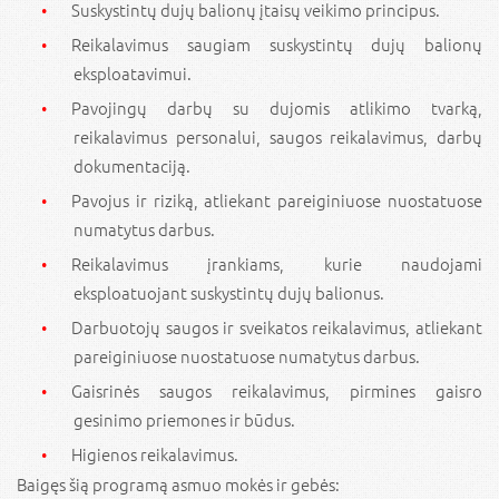
Suskystintų dujų balionų įtaisų veikimo principus.
Reikalavimus saugiam suskystintų dujų balionų
eksploatavimui.
Pavojingų darbų su dujomis atlikimo tvarką,
reikalavimus personalui, saugos reikalavimus, darbų
dokumentaciją.
Pavojus ir riziką, atliekant pareiginiuose nuostatuose
numatytus darbus.
Reikalavimus įrankiams, kurie naudojami
eksploatuojant suskystintų dujų balionus.
Darbuotojų saugos ir sveikatos reikalavimus, atliekant
pareiginiuose nuostatuose numatytus darbus.
Gaisrinės saugos reikalavimus, pirmines gaisro
gesinimo priemones ir būdus.
Higienos reikalavimus.
Baigęs šią programą asmuo mokės ir gebės: