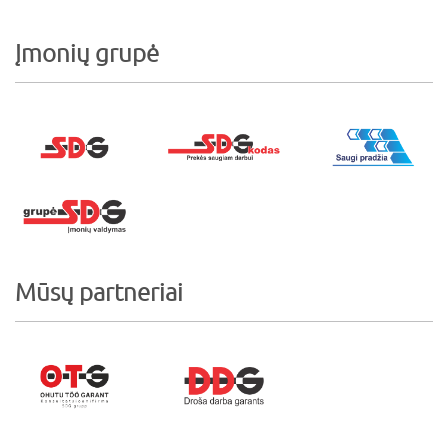
Įmonių grupė
Mūsų partneriai