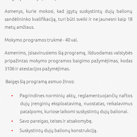
Asmenys, kurie mokosi, kad įgytų suskystintų dujų balionų
sandėlininko kvalifikaciją, turi būti sveiki ir ne jaunesni kaip 18
metų amžiaus.
Mokymo programos trukmė - 40 val.
Asmenims, įsisavinusiems šią programą, išduodamas valstybės
pri­pažintas mokymo programos baigimo pažymėjimas, kodas
3106 ir atestacijos pažymėjimas.
Baigęs šią programą asmuo žinos:
Pagrindines norminių aktų, reglamentuojančių naftos
dujų įrenginių eksploatavimą, nuostatas, reikalavimus
patalpoms, kuriose laikomi suskystintų dujų balionai.
Savo pareigas, teises ir atsakomybę.
Suskystintų dujų balionų konstrukciją.