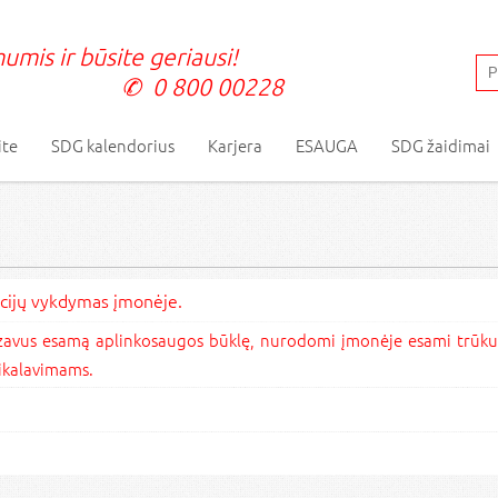
umis ir būsite geriausi!
0 800 00228
ite
SDG kalendorius
Karjera
ESAUGA
SDG žaidimai
kcijų vykdymas įmonėje.
alizavus esamą aplinkosaugos būklę, nurodomi įmonėje esami trūku
eikalavimams.