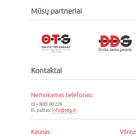
Mūsų partneriai
Kontaktai
Nemokamas telefonas:
(0 ~ 800) 00 228
El. paštas:
info@sdg.lt
Kaunas
Vilniu