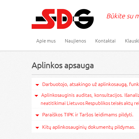
Būkite su m
Apie mus
Naujienos
Kontaktai
Klausk
Aplinkos apsauga
Darbuotojo, atsakingo už aplinkosaugą, fun
Aplinkosauginis auditas, konsultacijos. Išan
neatitikimai Lietuvos Respublikos teisės aktų r
Paraiškos TIPK ir Taršos leidimams pildyti.
Kitų aplinkosauginių dokumentų pildymas.