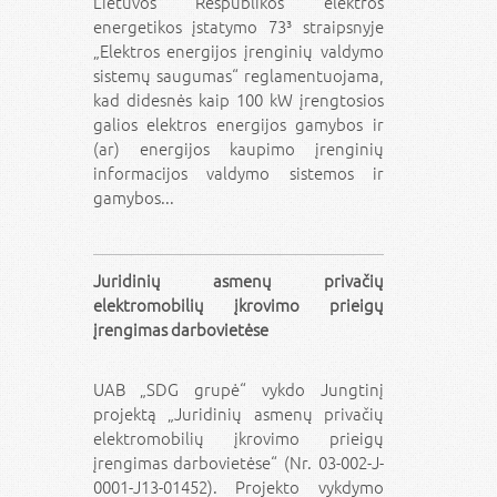
Lietuvos Respublikos elektros
energetikos įstatymo 73³ straipsnyje
„Elektros energijos įrenginių valdymo
sistemų saugumas“ reglamentuojama,
kad didesnės kaip 100 kW įrengtosios
galios elektros energijos gamybos ir
(ar) energijos kaupimo įrenginių
informacijos valdymo sistemos ir
gamybos...
Juridinių asmenų privačių
elektromobilių įkrovimo prieigų
įrengimas darbovietėse
UAB „SDG grupė“ vykdo Jungtinį
projektą „Juridinių asmenų privačių
elektromobilių įkrovimo prieigų
įrengimas darbovietėse“ (Nr. 03-002-J-
0001-J13-01452). Projekto vykdymo