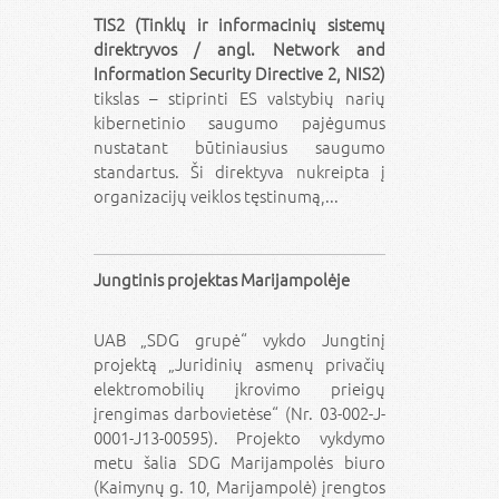
TIS2 (Tinklų ir informacinių sistemų
direktryvos / angl. Network and
Information Security Directive 2, NIS2)
tikslas – stiprinti ES valstybių narių
kibernetinio saugumo pajėgumus
nustatant būtiniausius saugumo
standartus. Ši direktyva nukreipta į
organizacijų veiklos tęstinumą,...
Jungtinis projektas Marijampolėje
UAB „SDG grupė“ vykdo Jungtinį
projektą „Juridinių asmenų privačių
elektromobilių įkrovimo prieigų
įrengimas darbovietėse“ (Nr. 03-002-J-
0001-J13-00595). Projekto vykdymo
metu šalia SDG Marijampolės biuro
(Kaimynų g. 10, Marijampolė) įrengtos