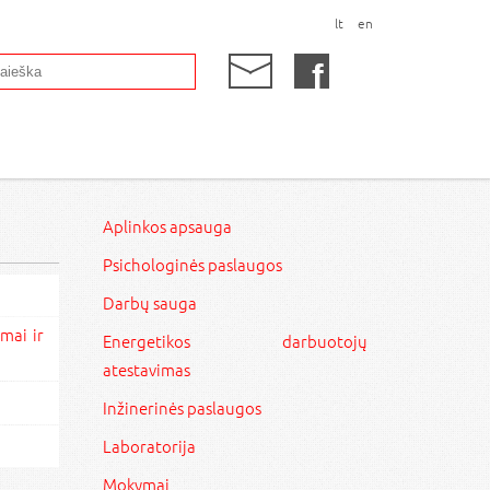
lt
en
Aplinkos apsauga
Psichologinės paslaugos
Darbų sauga
mai ir
Energetikos darbuotojų
atestavimas
Inžinerinės paslaugos
Laboratorija
Mokymai