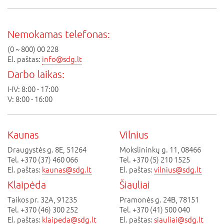
Nemokamas telefonas:
(0 ~ 800) 00 228
El. paštas:
info@sdg.lt
Darbo laikas:
I-IV: 8:00 - 17:00
V: 8:00 - 16:00
Kaunas
Vilnius
Draugystės g. 8E, 51264
Mokslininkų g. 11, 08466
Tel. +370 (37) 460 066
Tel. +370 (5) 210 1525
El. paštas:
kaunas@sdg.lt
El. paštas:
vilnius@sdg.lt
Klaipėda
Šiauliai
Taikos pr. 32A, 91235
Pramonės g. 24B, 78151
Tel. +370 (46) 300 252
Tel. +370 (41) 500 040
El. paštas:
klaipeda@sdg.lt
El. paštas:
siauliai@sdg.lt