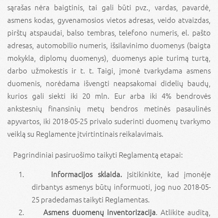
sąrašas nėra baigtinis, tai gali būti pvz., vardas, pavardė,
asmens kodas, gyvenamosios vietos adresas, veido atvaizdas,
pirštų atspaudai, balso tembras, telefono numeris, el. pašto
adresas, automobilio numeris, išsilavinimo duomenys (baigta
mokykla, diplomų duomenys), duomenys apie turimą turtą,
darbo užmokestis ir t. t. Taigi, įmonė tvarkydama asmens
duomenis, norėdama išvengti neapsakomai didelių baudų,
kurios gali siekti iki 20 mln. Eur arba iki 4% bendrovės
ankstesnių finansinių metų bendros metinės pasaulinės
apyvartos, iki 2018-05-25 privalo suderinti duomenų tvarkymo
veiklą su Reglamente įtvirtintinais reikalavimais.
Pagrindiniai pasiruošimo taikyti Reglamentą etapai:
Informacijos sklaida.
Įsitikinkite, kad įmonėje
dirbantys asmenys būtų informuoti, jog nuo 2018-05-
25 pradedamas taikyti Reglamentas.
Asmens duomenų inventorizacija
. Atlikite auditą,