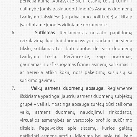
perkeliamumą. Aprašykite šių ir esamų teisių turinį ir
galimybę jomis pasinaudoti įmonės Asmens duomenų
tvarkymo taisyklėse (ar privatumo politikoje) ar kitaip
įvardintame įmonės vidiniame dokumente.
Sutikimas
. Reglamentas nustato papildomą
reikalavimą, kad, kai duomenys yra tvarkomi ne vienu
tikslu, sutikimas turi būti duotas dėl visų duomenų
tvarkymo tikslų. Peržiūrėkite, kaip prašomas,
gaunamas ir užfiksuojamas fizinių asmenų sutikimas ir
ar nereikia atlikti kokių nors pakeitimų susijusių su
sutikimo gavimu.
Vaikų asmens duomenų apsauga.
Reglamente
išskiriama ypatingai jautrių asmens duomenų subjektų
grupė – vaikai. Ypatinga apsauga turėtų būti taikoma
vaikų asmens duomenų naudojimui rinkodaros,
virtualios asmenybės ar vartotojo profilio sukūrimo
tikslais. Pagalvokite apie sistemų, kurios galėtų
patikrinti asmens amžių, įdiegimą bei apie tai, kaip