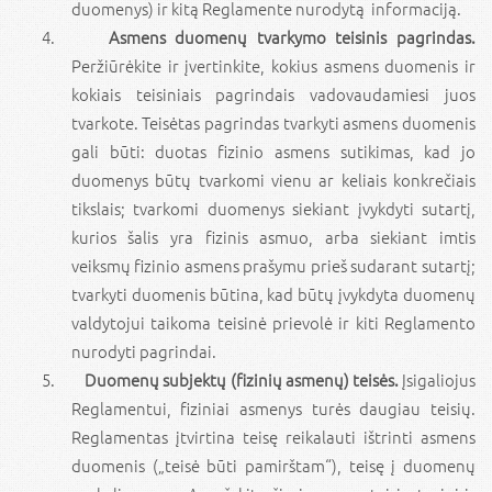
duomenys) ir kitą Reglamente nurodytą informaciją.
Asmens duomenų tvarkymo teisinis pagrindas.
Peržiūrėkite ir įvertinkite, kokius asmens duomenis ir
kokiais teisiniais pagrindais vadovaudamiesi juos
tvarkote. Teisėtas pagrindas tvarkyti asmens duomenis
gali būti: duotas fizinio asmens sutikimas, kad jo
duomenys būtų tvarkomi vienu ar keliais konkrečiais
tikslais; tvarkomi duomenys siekiant įvykdyti sutartį,
kurios šalis yra fizinis asmuo, arba siekiant imtis
veiksmų fizinio asmens prašymu prieš sudarant sutartį;
tvarkyti duomenis būtina, kad būtų įvykdyta duomenų
valdytojui taikoma teisinė prievolė ir kiti Reglamento
nurodyti pagrindai.
Duomenų subjektų (fizinių asmenų) teisės.
Įsigaliojus
Reglamentui, fiziniai asmenys turės daugiau teisių.
Reglamentas įtvirtina teisę reikalauti ištrinti asmens
duomenis („teisė būti pamirštam“), teisę į duomenų