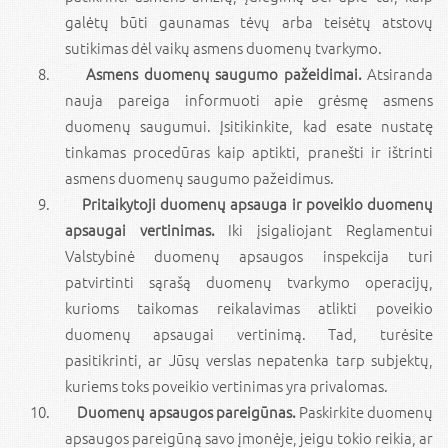
galėtų būti gaunamas tėvų arba teisėtų atstovų
sutikimas dėl vaikų asmens duomenų tvarkymo.
Asmens duomenų saugumo pažeidimai.
Atsiranda
nauja pareiga informuoti apie grėsmę asmens
duomenų saugumui. Įsitikinkite, kad esate nustatę
tinkamas procedūras kaip aptikti, pranešti ir ištrinti
asmens duomenų saugumo pažeidimus.
Pritaikytoji duomenų apsauga ir poveikio duomenų
apsaugai vertinimas.
Iki įsigaliojant Reglamentui
Valstybinė duomenų apsaugos inspekcija turi
patvirtinti sąrašą duomenų tvarkymo operacijų,
kurioms taikomas reikalavimas atlikti poveikio
duomenų apsaugai vertinimą. Tad, turėsite
pasitikrinti, ar Jūsų verslas nepatenka tarp subjektų,
kuriems toks poveikio vertinimas yra privalomas.
Duomenų apsaugos pareigūnas.
Paskirkite duomenų
apsaugos pareigūną savo įmonėje, jeigu tokio reikia, ar