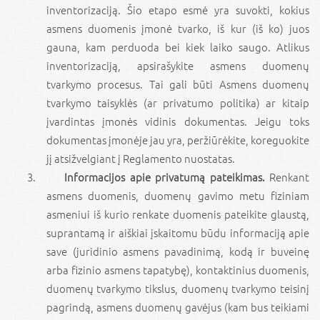
inventorizaciją. Šio etapo esmė yra suvokti, kokius
asmens duomenis įmonė tvarko, iš kur (iš ko) juos
gauna, kam perduoda bei kiek laiko saugo. Atlikus
inventorizaciją, apsirašykite asmens duomenų
tvarkymo procesus. Tai gali būti Asmens duomenų
tvarkymo taisyklės (ar privatumo politika) ar kitaip
įvardintas įmonės vidinis dokumentas. Jeigu toks
dokumentas įmonėje jau yra, peržiūrėkite, koreguokite
jį atsižvelgiant į Reglamento nuostatas.
Informacijos apie privatumą pateikimas.
Renkant
asmens duomenis, duomenų gavimo metu fiziniam
asmeniui iš kurio renkate duomenis pateikite glaustą,
suprantamą ir aiškiai įskaitomu būdu informaciją apie
save (juridinio asmens pavadinimą, kodą ir buveinę
arba fizinio asmens tapatybę), kontaktinius duomenis,
duomenų tvarkymo tikslus, duomenų tvarkymo teisinį
pagrindą, asmens duomenų gavėjus (kam bus teikiami