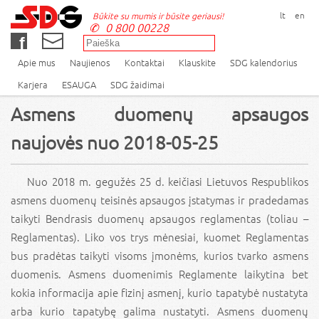
lt
en
Būkite su mumis ir būsite geriausi!
0 800 00228
Apie mus
Naujienos
Kontaktai
Klauskite
SDG kalendorius
Karjera
ESAUGA
SDG žaidimai
Asmens duomenų apsaugos
naujovės nuo 2018-05-25
Nuo 2018 m. gegužės 25 d. keičiasi Lietuvos Respublikos
asmens duomenų teisinės apsaugos įstatymas ir pradedamas
taikyti Bendrasis duomenų apsaugos reglamentas (toliau –
Reglamentas). Liko vos trys mėnesiai, kuomet Reglamentas
bus pradėtas taikyti visoms įmonėms, kurios tvarko asmens
duomenis. Asmens duomenimis Reglamente laikytina bet
kokia informacija apie fizinį asmenį, kurio tapatybė nustatyta
arba kurio tapatybę galima nustatyti. Asmens duomenų