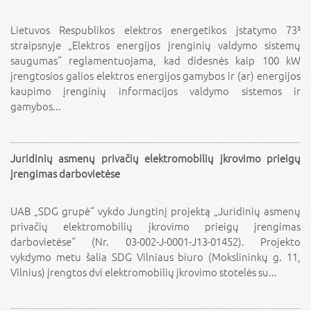
Lietuvos Respublikos elektros energetikos įstatymo 73³
straipsnyje „Elektros energijos įrenginių valdymo sistemų
saugumas“ reglamentuojama, kad didesnės kaip 100 kW
įrengtosios galios elektros energijos gamybos ir (ar) energijos
kaupimo įrenginių informacijos valdymo sistemos ir
gamybos...
Juridinių asmenų privačių elektromobilių įkrovimo prieigų
įrengimas darbovietėse
UAB „SDG grupė“ vykdo Jungtinį projektą „Juridinių asmenų
privačių elektromobilių įkrovimo prieigų įrengimas
darbovietėse“ (Nr. 03-002-J-0001-J13-01452). Projekto
vykdymo metu šalia SDG Vilniaus biuro (Mokslininkų g. 11,
Vilnius) įrengtos dvi elektromobilių įkrovimo stotelės su...