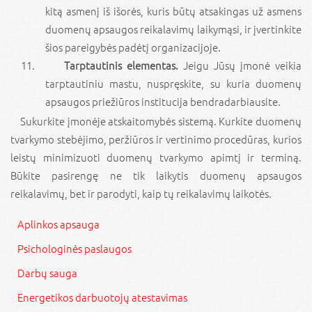
kitą asmenį iš išorės, kuris būtų atsakingas už asmens
duomenų apsaugos reikalavimų laikymąsi, ir įvertinkite
šios pareigybės padėtį organizacijoje.
Tarptautinis elementas.
Jeigu Jūsų įmonė veikia
tarptautiniu mastu, nuspręskite, su kuria duomenų
apsaugos priežiūros institucija bendradarbiausite.
Sukurkite įmonėje atskaitomybės sistemą. Kurkite duomenų
tvarkymo stebėjimo, peržiūros ir vertinimo procedūras, kurios
leistų minimizuoti duomenų tvarkymo apimtį ir terminą.
Būkite pasirengę ne tik laikytis duomenų apsaugos
reikalavimų, bet ir parodyti, kaip tų reikalavimų laikotės.
Aplinkos apsauga
Psichologinės paslaugos
Darbų sauga
Energetikos darbuotojų atestavimas