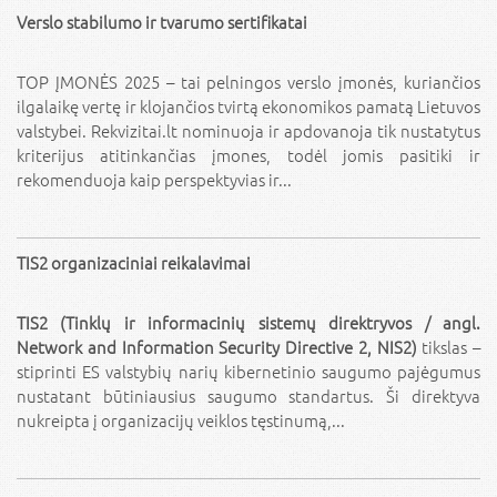
Verslo stabilumo ir tvarumo sertifikatai
TOP ĮMONĖS 2025 – tai pelningos verslo įmonės, kuriančios
ilgalaikę vertę ir klojančios tvirtą ekonomikos pamatą Lietuvos
valstybei. Rekvizitai.lt nominuoja ir apdovanoja tik nustatytus
kriterijus atitinkančias įmones, todėl jomis pasitiki ir
rekomenduoja kaip perspektyvias ir...
TIS2 organizaciniai reikalavimai
TIS2 (Tinklų ir informacinių sistemų direktryvos / angl.
Network and Information Security Directive 2, NIS2)
tikslas –
stiprinti ES valstybių narių kibernetinio saugumo pajėgumus
nustatant būtiniausius saugumo standartus. Ši direktyva
nukreipta į organizacijų veiklos tęstinumą,...