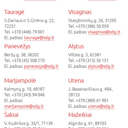
Tauragė
Visaginas
S.Dariaus ir S.Girėno g. 22,
Statybininkų g. 26, 31205
72251
Tel. +370 (386) 50 059
Tel. +370 (446) 79 001
El. paštas:
visaginas@sdg.lt
El. paštas:
taurage@sdg.lt
Panevėžys
Alytus
Beržų g. 38, 36202
Vilties g. 5, 62381
Tel. +370 (45) 508 270
Tel. +370 (315) 56 151
El. paštas:
panevezys@sdg.lt
El. paštas:
alytus@sdg.lt
Marijampolė
Utena
Kaimynų g. 10, 68187
J. Basanavičiaus g. 49A,
Tel. +370 (343) 94 046
28133
El. paštas:
Tel. +370 (389) 61 901
marijampole@sdg.lt
El. paštas:
utena@sdg.lt
Šakiai
Mažeikiai
V. Kudirkos g. 35/1, 71139
Algirdo g. 61, 89103