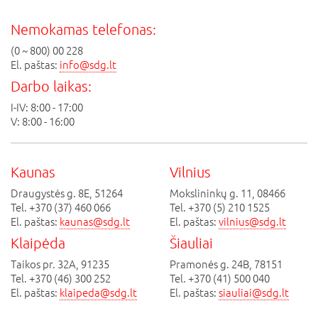
Nemokamas telefonas:
(0 ~ 800) 00 228
El. paštas:
info@sdg.lt
Darbo laikas:
I-IV: 8:00 - 17:00
V: 8:00 - 16:00
Kaunas
Vilnius
Draugystės g. 8E, 51264
Mokslininkų g. 11, 08466
Tel. +370 (37) 460 066
Tel. +370 (5) 210 1525
El. paštas:
kaunas@sdg.lt
El. paštas:
vilnius@sdg.lt
Klaipėda
Šiauliai
Taikos pr. 32A, 91235
Pramonės g. 24B, 78151
Tel. +370 (46) 300 252
Tel. +370 (41) 500 040
El. paštas:
klaipeda@sdg.lt
El. paštas:
siauliai@sdg.lt