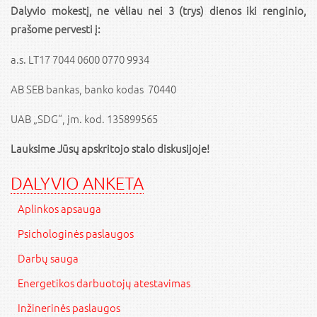
Dalyvio mokestį, ne vėliau nei 3 (trys) dienos iki renginio,
prašome pervesti į:
a.s. LT17 7044 0600 0770 9934
AB SEB bankas, banko kodas 70440
UAB „SDG“, įm. kod. 135899565
Lauksime Jūsų apskritojo stalo diskusijoje!
DALYVIO ANKETA
Aplinkos apsauga
Psichologinės paslaugos
Darbų sauga
Energetikos darbuotojų atestavimas
Inžinerinės paslaugos