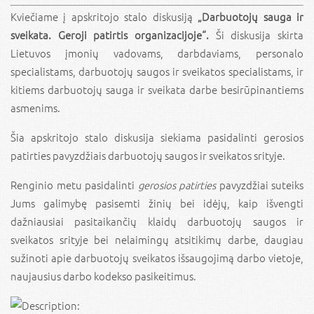
Kviečiame į apskritojo stalo diskusiją
„Darbuotojų sauga ir
sveikata. Geroji patirtis organizacijoje“.
Ši diskusija skirta
Lietuvos įmonių vadovams, darbdaviams, personalo
specialistams, darbuotojų saugos ir sveikatos specialistams, ir
kitiems darbuotojų sauga ir sveikata darbe besirūpinantiems
asmenims.
Šia apskritojo stalo diskusija siekiama pasidalinti gerosios
patirties pavyzdžiais darbuotojų saugos ir sveikatos srityje.
Renginio metu pasidalinti
gerosios patirties
pavyzdžiai suteiks
Jums galimybę pasisemti žinių bei idėjų, kaip išvengti
dažniausiai pasitaikančių klaidų darbuotojų saugos ir
sveikatos srityje bei nelaimingų atsitikimų darbe, daugiau
sužinoti apie darbuotojų sveikatos išsaugojimą darbo vietoje,
naujausius darbo kodekso pasikeitimus.