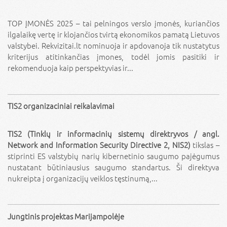
TOP ĮMONĖS 2025 – tai pelningos verslo įmonės, kuriančios
ilgalaikę vertę ir klojančios tvirtą ekonomikos pamatą Lietuvos
valstybei. Rekvizitai.lt nominuoja ir apdovanoja tik nustatytus
kriterijus atitinkančias įmones, todėl jomis pasitiki ir
rekomenduoja kaip perspektyvias ir...
TIS2 organizaciniai reikalavimai
TIS2 (Tinklų ir informacinių sistemų direktryvos / angl.
Network and Information Security Directive 2, NIS2)
tikslas –
stiprinti ES valstybių narių kibernetinio saugumo pajėgumus
nustatant būtiniausius saugumo standartus. Ši direktyva
nukreipta į organizacijų veiklos tęstinumą,...
Jungtinis projektas Marijampolėje