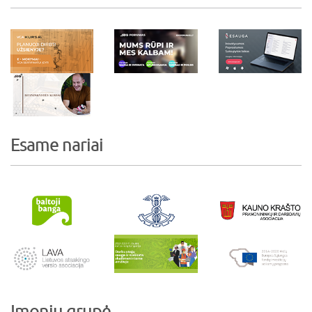
Esame nariai
Įmonių grupė