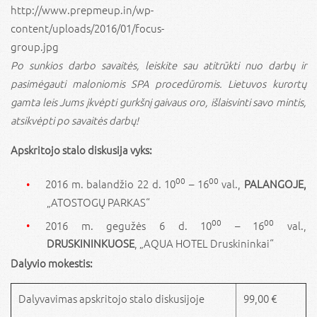
Po sunkios darbo savaitės, leiskite sau atitrūkti nuo darbų ir
pasimėgauti maloniomis SPA procedūromis. Lietuvos kurortų
gamta leis Jums įkvėpti gurkšnį gaivaus oro, išlaisvinti savo mintis,
atsikvėpti po savaitės darbų!
Apskritojo stalo diskusija vyks:
00
00
2016 m. balandžio 22 d. 10
– 16
val.,
PALANGOJE,
„ATOSTOGŲ PARKAS“
00
00
2016 m. gegužės 6 d. 10
– 16
val.,
DRUSKININKUOSE
, „AQUA HOTEL Druskininkai“
Dalyvio mokestis:
Dalyvavimas apskritojo stalo diskusijoje
99,00 €