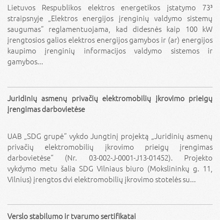
Lietuvos Respublikos elektros energetikos įstatymo 73³
straipsnyje „Elektros energijos įrenginių valdymo sistemų
saugumas“ reglamentuojama, kad didesnės kaip 100 kW
įrengtosios galios elektros energijos gamybos ir (ar) energijos
kaupimo įrenginių informacijos valdymo sistemos ir
gamybos...
Juridinių asmenų privačių elektromobilių įkrovimo prieigų
įrengimas darbovietėse
UAB „SDG grupė“ vykdo Jungtinį projektą „Juridinių asmenų
privačių elektromobilių įkrovimo prieigų įrengimas
darbovietėse“ (Nr. 03-002-J-0001-J13-01452). Projekto
vykdymo metu šalia SDG Vilniaus biuro (Mokslininkų g. 11,
Vilnius) įrengtos dvi elektromobilių įkrovimo stotelės su...
Verslo stabilumo ir tvarumo sertifikatai