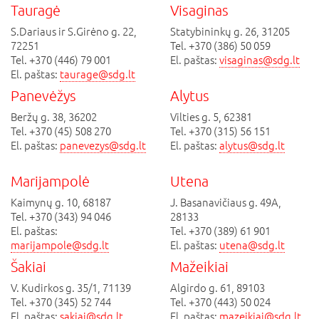
Tauragė
Visaginas
S.Dariaus ir S.Girėno g. 22,
Statybininkų g. 26, 31205
72251
Tel. +370 (386) 50 059
Tel. +370 (446) 79 001
El. paštas:
visaginas@sdg.lt
El. paštas:
taurage@sdg.lt
Panevėžys
Alytus
Beržų g. 38, 36202
Vilties g. 5, 62381
Tel. +370 (45) 508 270
Tel. +370 (315) 56 151
El. paštas:
panevezys@sdg.lt
El. paštas:
alytus@sdg.lt
Marijampolė
Utena
Kaimynų g. 10, 68187
J. Basanavičiaus g. 49A,
Tel. +370 (343) 94 046
28133
El. paštas:
Tel. +370 (389) 61 901
marijampole@sdg.lt
El. paštas:
utena@sdg.lt
Šakiai
Mažeikiai
V. Kudirkos g. 35/1, 71139
Algirdo g. 61, 89103
Tel. +370 (345) 52 744
Tel. +370 (443) 50 024
El. paštas:
sakiai@sdg.lt
El. paštas:
mazeikiai@sdg.lt