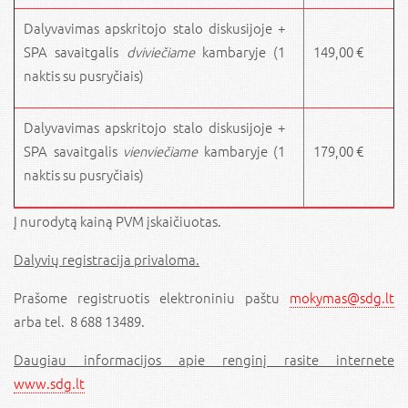
Dalyvavimas apskritojo stalo diskusijoje +
SPA savaitgalis
dviviečiame
kambaryje (1
149,00 €
naktis su pusryčiais)
Dalyvavimas apskritojo stalo diskusijoje +
SPA savaitgalis
vienviečiame
kambaryje (1
179,00 €
naktis su pusryčiais)
Į nurodytą kainą PVM įskaičiuotas.
Dalyvių registracija privaloma.
Prašome registruotis elektroniniu paštu
mokymas@sdg.lt
arba tel. 8 688 13489.
Daugiau informacijos apie renginį rasite internete
www.sdg.lt