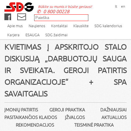
lt
en
Būkite su mumis ir būsite geriausi!
0 800 00228
Apie mus
Naujienos
Kontaktai
Klauskite
SDG kalendorius
Karjera
ESAUGA
SDG žaidimai
KVIETIMAS Į APSKRITOJO STALO
DISKUSIJĄ „DARBUOTOJŲ SAUGA
IR SVEIKATA. GEROJI PATIRTIS
ORGANIZACIJOJE“ + SPA
SAVAITGALIS
ĮMONIŲ PATIRTIS GEROJI PRAKTIKA DAŽNIAUSIAI
PASITAIKANČIOS KLAIDOS
ĮŽVALGOS AKTUALIJOS
REKOMENDACIJOS TEISMINĖ PRAKTIKA