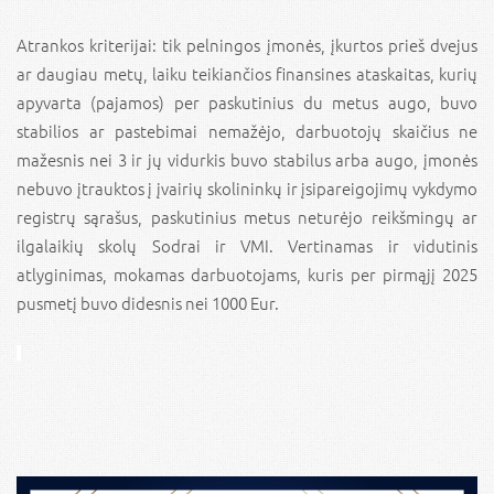
Atrankos kriterijai: tik pelningos įmonės, įkurtos prieš dvejus
ar daugiau metų, laiku teikiančios finansines ataskaitas, kurių
apyvarta (pajamos) per paskutinius du metus augo, buvo
stabilios ar pastebimai nemažėjo, darbuotojų skaičius ne
mažesnis nei 3 ir jų vidurkis buvo stabilus arba augo, įmonės
nebuvo įtrauktos į įvairių skolininkų ir įsipareigojimų vykdymo
registrų sąrašus, paskutinius metus neturėjo reikšmingų ar
ilgalaikių skolų Sodrai ir VMI. Vertinamas ir vidutinis
atlyginimas, mokamas darbuotojams, kuris per pirmąjį 2025
pusmetį buvo didesnis nei 1000 Eur.