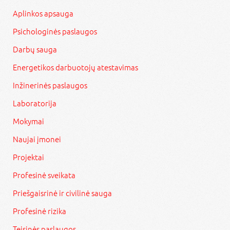
Aplinkos apsauga
Psichologinės paslaugos
Darbų sauga
Energetikos darbuotojų atestavimas
Inžinerinės paslaugos
Laboratorija
Mokymai
Naujai įmonei
Projektai
Profesinė sveikata
Priešgaisrinė ir civilinė sauga
Profesinė rizika
Teisinės paslaugos