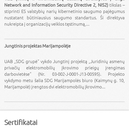
Network and Information Security Directive 2, NIS2)
tikslas –
stiprinti ES valstybių narių kibernetinio saugumo pajėgumus
nustatant būtiniausius saugumo standartus. Ši direktyva
nukreipta į organizacijų veiklos tęstinumą,...
Jungtinis projektas Marijampolėje
UAB „SDG grupė“ vykdo Jungtinį projektą „Juridinių asmenų
privačių elektromobilių įkrovimo prieigų įrengimas
darbovietėse“ (Nr. 03-002-J-0001-J13-00595). Projekto
vykdymo metu šalia SDG Marijampolės biuro (Kaimynų g. 10,
Marijampolė) įrengtos dvi elektromobilių įkrovimo...
Sertifikatai