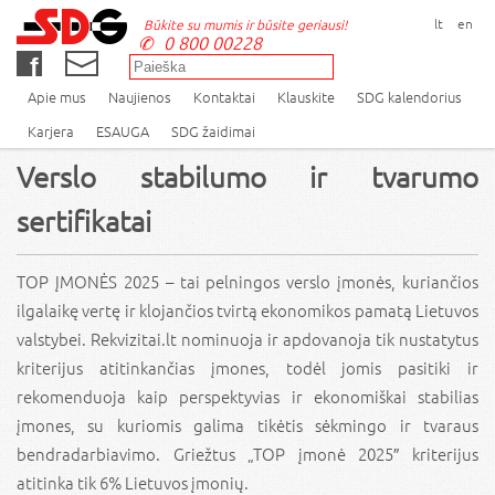
lt
en
Būkite su mumis ir būsite geriausi!
0 800 00228
Apie mus
Naujienos
Kontaktai
Klauskite
SDG kalendorius
Karjera
ESAUGA
SDG žaidimai
Verslo stabilumo ir tvarumo
sertifikatai
TOP ĮMONĖS 2025 – tai pelningos verslo įmonės, kuriančios
ilgalaikę vertę ir klojančios tvirtą ekonomikos pamatą Lietuvos
valstybei. Rekvizitai.lt nominuoja ir apdovanoja tik nustatytus
kriterijus atitinkančias įmones, todėl jomis pasitiki ir
rekomenduoja kaip perspektyvias ir ekonomiškai stabilias
įmones, su kuriomis galima tikėtis sėkmingo ir tvaraus
bendradarbiavimo. Griežtus „TOP įmonė 2025″ kriterijus
atitinka tik 6% Lietuvos įmonių.