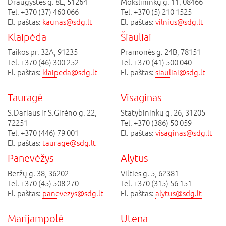
Draugystės g. 8E, 51264
Mokslininkų g. 11, 08466
Tel. +370 (37) 460 066
Tel. +370 (5) 210 1525
El. paštas:
kaunas@sdg.lt
El. paštas:
vilnius@sdg.lt
Klaipėda
Šiauliai
Taikos pr. 32A, 91235
Pramonės g. 24B, 78151
Tel. +370 (46) 300 252
Tel. +370 (41) 500 040
El. paštas:
klaipeda@sdg.lt
El. paštas:
siauliai@sdg.lt
Tauragė
Visaginas
S.Dariaus ir S.Girėno g. 22,
Statybininkų g. 26, 31205
72251
Tel. +370 (386) 50 059
Tel. +370 (446) 79 001
El. paštas:
visaginas@sdg.lt
El. paštas:
taurage@sdg.lt
Panevėžys
Alytus
Beržų g. 38, 36202
Vilties g. 5, 62381
Tel. +370 (45) 508 270
Tel. +370 (315) 56 151
El. paštas:
panevezys@sdg.lt
El. paštas:
alytus@sdg.lt
Marijampolė
Utena