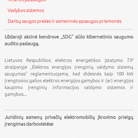
Vadybos sistemos
Darbų saugos prekės ir asmeninės apsaugos priemonės
Uždaroji akcinė bendrove „SDG“ siūlo kibernetinio saugumo
audito paslaugą.
Lietuvos Respublikos elektros energetikos įstatymo 73³
straipsnyje „Elektros energijos įrenginių valdymo sistemų
saugumas“ reglamentuojama, kad didesnės kaip 100 kW
įrengtosios galios elektros energijos gamybos ir (ar) energijos
kaupimo įrenginių informacijos valdymo sistemos ir
gamybos...
Juridinių asmenų privačių elektromobilių įkrovimo prieigų
įrengimas darbovietėse