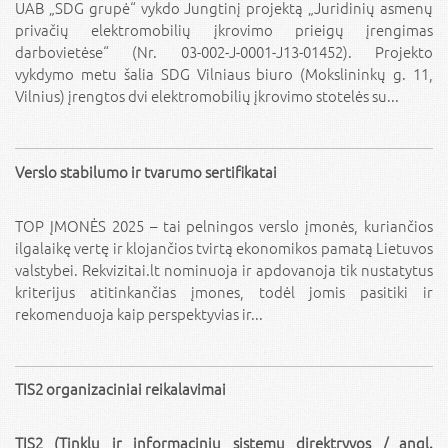
UAB „SDG grupė“ vykdo Jungtinį projektą „Juridinių asmenų
privačių elektromobilių įkrovimo prieigų įrengimas
darbovietėse“ (Nr. 03-002-J-0001-J13-01452). Projekto
vykdymo metu šalia SDG Vilniaus biuro (Mokslininkų g. 11,
Vilnius) įrengtos dvi elektromobilių įkrovimo stotelės su...
Verslo stabilumo ir tvarumo sertifikatai
TOP ĮMONĖS 2025 – tai pelningos verslo įmonės, kuriančios
ilgalaikę vertę ir klojančios tvirtą ekonomikos pamatą Lietuvos
valstybei. Rekvizitai.lt nominuoja ir apdovanoja tik nustatytus
kriterijus atitinkančias įmones, todėl jomis pasitiki ir
rekomenduoja kaip perspektyvias ir...
TIS2 organizaciniai reikalavimai
TIS2 (Tinklų ir informacinių sistemų direktryvos / angl.