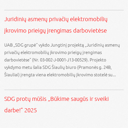
Juridinių asmenų privačių elektromobilių
įkrovimo prieigų įrengimas darbovietėse
UAB „SDG grupė“ vykdo Jungtinį projektą „Juridinių asmenų
privačių elektromobilių įkrovimo prieigų įrengimas
darbovietėse“ (Nr. 03-002-J-0001-J13-00529). Projekto
vykdymo metu šalia SDG Šiaulių biuro (Pramonės g. 24B,
Šiauliai) įrengta viena elektromobilių įkrovimo stotelė su...
SDG protų mūšis „Būkime saugūs ir sveiki
darbe!“ 2025