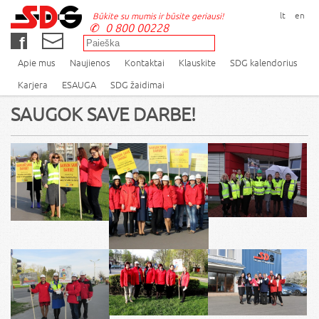
lt
en
Būkite su mumis ir būsite geriausi!
0 800 00228
Apie mus
Naujienos
Kontaktai
Klauskite
SDG kalendorius
Karjera
ESAUGA
SDG žaidimai
SAUGOK SAVE DARBE!