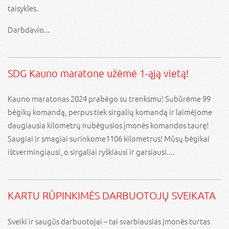
taisykles.
Darbdavio...
SDG Kauno maratone užėmė 1-ąją vietą!
Kauno maratonas 2024 prabėgo su trenksmu! Subūrėme 99
bėgikų komandą, perpus tiek sirgalių komandą ir laimėjome
daugiausia kilometrų nubėgusios įmonės komandos taurę!
Saugiai ir smagiai surinkome1106 kilometrus! Mūsų bėgikai
ištvermingiausi, o sirgaliai ryškiausi ir garsiausi....
KARTU RŪPINKIMĖS DARBUOTOJŲ SVEIKATA
Sveiki ir saugūs darbuotojai – tai svarbiausias įmonės turtas