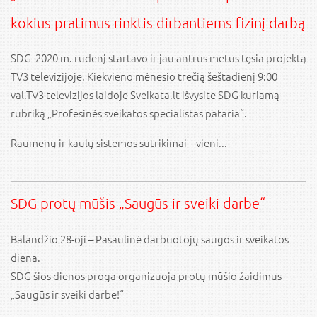
kokius pratimus rinktis dirbantiems fizinį darbą
SDG 2020 m. rudenį startavo ir jau antrus metus tęsia projektą
TV3 televizijoje. Kiekvieno mėnesio trečią šeštadienį 9:00
val.TV3 televizijos laidoje Sveikata.lt išvysite SDG kuriamą
rubriką „Profesinės sveikatos specialistas pataria“.
Raumenų ir kaulų sistemos sutrikimai – vieni...
SDG protų mūšis „Saugūs ir sveiki darbe“
Balandžio 28-oji – Pasaulinė darbuotojų saugos ir sveikatos
diena.
SDG šios dienos proga organizuoja protų mūšio žaidimus
„Saugūs ir sveiki darbe!“