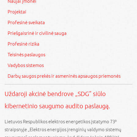
Naujai įmonei
Projektai
Profesinė sveikata
Priešgaisrinė ir civilinė sauga
Profesinė rizika
Teisinės paslaugos
Vadybos sistemos
Darbų saugos prekės ir asmeninės apsaugos priemonės
Uždaroji akcinė bendrove „SDG“ siūlo
kibernetinio saugumo audito paslaugą.
Lietuvos Respublikos elektros energetikos įstatymo 73³
straipsnyje „Elektros energijos įrenginių valdymo sistemų