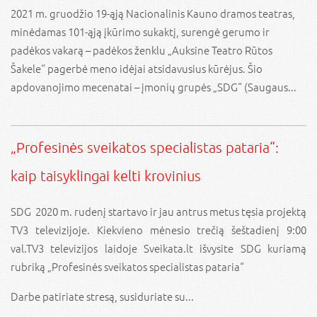
2021 m. gruodžio 19-ąją Nacionalinis Kauno dramos teatras,
minėdamas 101-ąją įkūrimo sukaktį, surengė gerumo ir
padėkos vakarą – padėkos ženklu „Auksine Teatro Rūtos
Šakele“ pagerbė meno idėjai atsidavusius kūrėjus. Šio
apdovanojimo mecenatai – įmonių grupės „SDG“ (Saugaus...
„Profesinės sveikatos specialistas pataria“:
kaip taisyklingai kelti krovinius
SDG 2020 m. rudenį startavo ir jau antrus metus tęsia projektą
TV3 televizijoje. Kiekvieno mėnesio trečią šeštadienį 9:00
val.TV3 televizijos laidoje Sveikata.lt išvysite SDG kuriamą
rubriką „Profesinės sveikatos specialistas pataria“
Darbe patiriate stresą, susiduriate su...