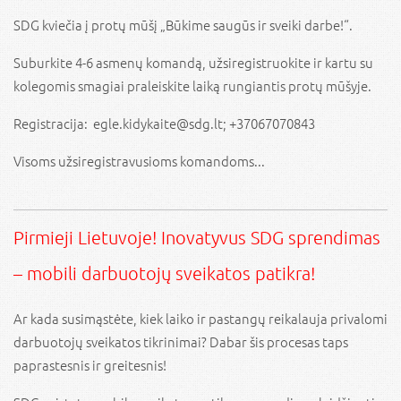
SDG kviečia į protų mūšį „Būkime saugūs ir sveiki darbe!“.
Suburkite 4-6 asmenų komandą, užsiregistruokite ir kartu su
kolegomis smagiai praleiskite laiką rungiantis protų mūšyje.
Registracija: egle.kidykaite@sdg.lt; +37067070843
Visoms užsiregistravusioms komandoms...
Pirmieji Lietuvoje! Inovatyvus SDG sprendimas
– mobili darbuotojų sveikatos patikra!
Ar kada susimąstėte, kiek laiko ir pastangų reikalauja privalomi
darbuotojų sveikatos tikrinimai? Dabar šis procesas taps
paprastesnis ir greitesnis!