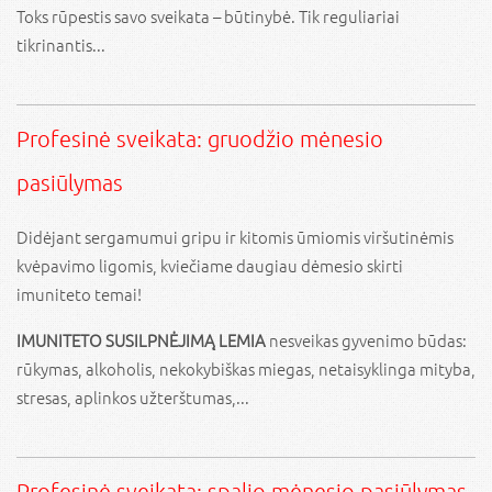
Toks rūpestis savo sveikata – būtinybė. Tik reguliariai
tikrinantis...
Profesinė sveikata: gruodžio mėnesio
pasiūlymas
Didėjant sergamumui gripu ir kitomis ūmiomis viršutinėmis
kvėpavimo ligomis, kviečiame daugiau dėmesio skirti
imuniteto temai!
IMUNITETO SUSILPNĖJIMĄ LEMIA
nesveikas gyvenimo būdas:
rūkymas, alkoholis, nekokybiškas miegas, netaisyklinga mityba,
stresas, aplinkos užterštumas,...
Profesinė sveikata: spalio mėnesio pasiūlymas