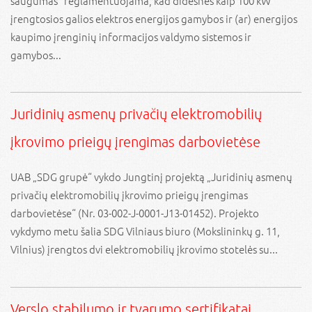
saugumas“ reglamentuojama, kad didesnės kaip 100 kW
įrengtosios galios elektros energijos gamybos ir (ar) energijos
kaupimo įrenginių informacijos valdymo sistemos ir
gamybos...
Juridinių asmenų privačių elektromobilių
įkrovimo prieigų įrengimas darbovietėse
UAB „SDG grupė“ vykdo Jungtinį projektą „Juridinių asmenų
privačių elektromobilių įkrovimo prieigų įrengimas
darbovietėse“ (Nr. 03-002-J-0001-J13-01452). Projekto
vykdymo metu šalia SDG Vilniaus biuro (Mokslininkų g. 11,
Vilnius) įrengtos dvi elektromobilių įkrovimo stotelės su...
Verslo stabilumo ir tvarumo sertifikatai