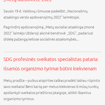
Sausio 19 d. Valdovų rūmuose paskelbti „Nacionalinių
atsakingo verslo apdovanojimų 2022“ laimėtojai.
Pagrindinį apdovanojimą „Metų socialiai atsakinga įmonė
2022“ laimėjo Uždaroji akcinė bendrovė „SDG“, padariusi
didelę pažangą keliose socialinės atsakomybės...
SDG profesinės sveikatos specialistas pataria:
išsamūs organizmo tyrimai būtini kiekvienam
Metų pradžia – puikus atspirties taškas pradėti labiau rūpintis
savo sveikata! Bent kartą per metus kiekvienas iš mūsų turėtų
apsilankyti sveikatos priežiūros įstaigoje, atlikti išsamius
organizmo tyrimus.