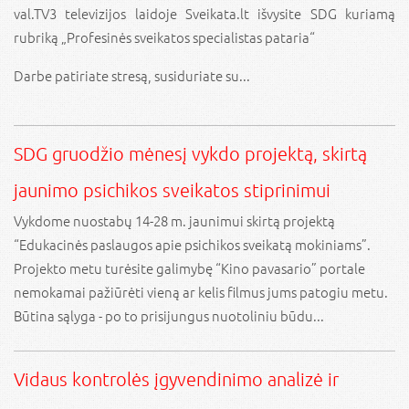
val.TV3 televizijos laidoje Sveikata.lt išvysite SDG kuriamą
rubriką „Profesinės sveikatos specialistas pataria“
Darbe patiriate stresą, susiduriate su...
SDG gruodžio mėnesį vykdo projektą, skirtą
jaunimo psichikos sveikatos stiprinimui
Vykdome nuostabų 14-28 m. jaunimui skirtą projektą
“Edukacinės paslaugos apie psichikos sveikatą mokiniams”.
Projekto metu turėsite galimybę “Kino pavasario” portale
nemokamai pažiūrėti vieną ar kelis filmus jums patogiu metu.
Būtina sąlyga - po to prisijungus nuotoliniu būdu...
Vidaus kontrolės įgyvendinimo analizė ir