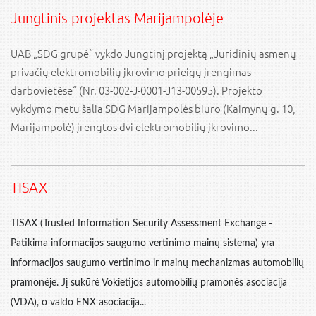
Jungtinis projektas Marijampolėje
UAB „SDG grupė“ vykdo Jungtinį projektą „Juridinių asmenų
privačių elektromobilių įkrovimo prieigų įrengimas
darbovietėse“ (Nr. 03-002-J-0001-J13-00595). Projekto
vykdymo metu šalia SDG Marijampolės biuro (Kaimynų g. 10,
Marijampolė) įrengtos dvi elektromobilių įkrovimo...
TISAX
TISAX (Trusted Information Security Assessment Exchange -
Patikima informacijos saugumo vertinimo mainų sistema) yra
informacijos saugumo vertinimo ir mainų mechanizmas automobilių
pramonėje. Jį sukūrė Vokietijos automobilių pramonės asociacija
(VDA), o valdo ENX asociacija...