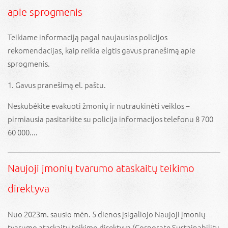
apie sprogmenis
Teikiame informaciją pagal naujausias policijos
rekomendacijas, kaip reikia elgtis gavus pranešimą apie
sprogmenis.
1. Gavus pranešimą el. paštu.
Neskubėkite evakuoti žmonių ir nutraukinėti veiklos –
pirmiausia pasitarkite su policija informacijos telefonu 8 700
60 000....
Naujoji įmonių tvarumo ataskaitų teikimo
direktyva
Nuo 2023m. sausio mėn. 5 dienos įsigaliojo Naujoji įmonių
tvarumo ataskaitų teikimo direktyva (Corporate Sustainability