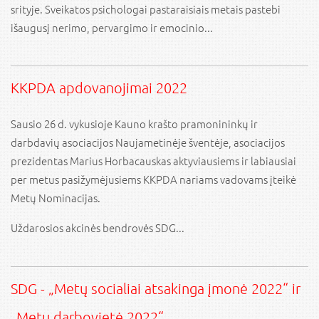
srityje. Sveikatos psichologai pastaraisiais metais pastebi
išaugusį nerimo, pervargimo ir emocinio...
KKPDA apdovanojimai 2022
Sausio 26 d. vykusioje Kauno krašto pramonininkų ir
darbdavių asociacijos Naujametinėje šventėje, asociacijos
prezidentas Marius Horbacauskas aktyviausiems ir labiausiai
per metus pasižymėjusiems KKPDA nariams vadovams įteikė
Metų Nominacijas.
Uždarosios akcinės bendrovės SDG...
SDG - „Metų socialiai atsakinga įmonė 2022“ ir
„Metų darbovietė 2022“