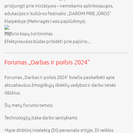
prisijungti prie iniciatyvos – nemokamo aplinkosaugos,
edukacijos ir kultūros festivalio „DAROM PRIE JŪROS”
Klaipėdoje (Melnragės I-asis paplūdimys).
Pajūrio kopų tvirtinimas
Efektyviausias būdas prisidėti prie pajūrio...
Forumas „Darbas ir poilsis 2024“
Forumas „Darbas ir poilsis 2024“ kviečia pasikalbėti apie
aktualiausius žmogiškųjų išteklių vadybos ir darbo teisės
iššūkius.
Šių metų forumo temos:
Technologijų įtaka darbo santykiams
*Apie dirbtinį intelektą (DI) personalo srityje, DI veiklos