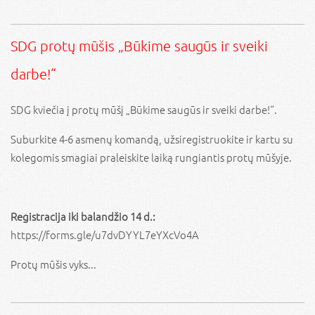
SDG protų mūšis „Būkime saugūs ir sveiki
darbe!“
SDG kviečia į protų mūšį „Būkime saugūs ir sveiki darbe!“.
Suburkite 4-6 asmenų komandą, užsiregistruokite ir kartu su
kolegomis smagiai praleiskite laiką rungiantis protų mūšyje.
Registracija iki balandžio 14 d.:
https://forms.gle/u7dvDYYL7eYXcVo4A
Protų mūšis vyks...