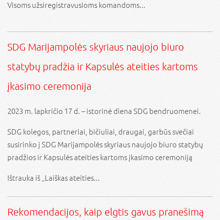
Visoms užsiregistravusioms komandoms...
SDG Marijampolės skyriaus naujojo biuro
statybų pradžia ir Kapsulės ateities kartoms
įkasimo ceremonija
2023 m. lapkričio 17 d. – istorinė diena SDG bendruomenei.
SDG kolegos, partneriai, bičiuliai, draugai, garbūs svečiai
susirinko į SDG Marijampolės skyriaus naujojo biuro statybų
pradžios ir Kapsulės ateities kartoms įkasimo ceremoniją
Ištrauka iš „Laiškas ateities...
Rekomendacijos, kaip elgtis gavus pranešimą