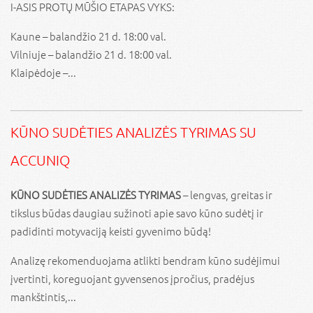
I-ASIS PROTŲ MŪŠIO ETAPAS VYKS:
Kaune – balandžio 21 d. 18:00 val.
Vilniuje – balandžio 21 d. 18:00 val.
Klaipėdoje –...
KŪNO SUDĖTIES ANALIZĖS TYRIMAS SU
ACCUNIQ
KŪNO SUDĖTIES ANALIZĖS TYRIMAS
– lengvas, greitas ir
tikslus būdas daugiau sužinoti apie savo kūno sudėtį ir
padidinti motyvaciją keisti gyvenimo būdą!
Analizę rekomenduojama atlikti bendram kūno sudėjimui
įvertinti, koreguojant gyvensenos įpročius, pradėjus
mankštintis,...