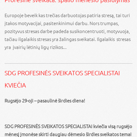
Europoje beveik kas trečias darbuotojas patiria stresą, tai turi
įtakos motyvacijai, pasitenkinimui darbu. Nors trumpas,
pozityvus stresas darbe padeda susikoncentruoti, motyvuoja,
tačiau ilgalaikis stresas yra žalingas sveikatai. Ilgalaikis stresas
yra įvairių lėtinių ligų rizikos...
SDG PROFESINĖS SVEIKATOS SPECIALISTAI
KVIEČIA
Rugsėjo 29-oji – pasaulinė širdies diena
!
SDG PROFESINĖS SVEIKATOS SPECIALISTAI
kviečia visą rugsėjo
mėnesį įmonėse skirti daugiau dėmesio širdies sveikatos temai