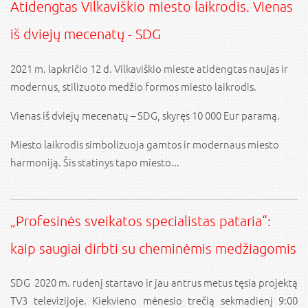
Atidengtas Vilkaviškio miesto laikrodis. Vienas
iš dviejų mecenatų - SDG
2021 m. lapkričio 12 d. Vilkaviškio mieste atidengtas naujas ir
modernus, stilizuoto medžio formos miesto laikrodis.
Vienas iš dviejų mecenatų – SDG, skyręs 10 000 Eur paramą.
Miesto laikrodis simbolizuoja gamtos ir modernaus miesto
harmoniją. Šis statinys tapo miesto...
„Profesinės sveikatos specialistas pataria“:
kaip saugiai dirbti su cheminėmis medžiagomis
SDG 2020 m. rudenį startavo ir jau antrus metus tęsia projektą
TV3 televizijoje. Kiekvieno mėnesio trečią sekmadienį 9:00