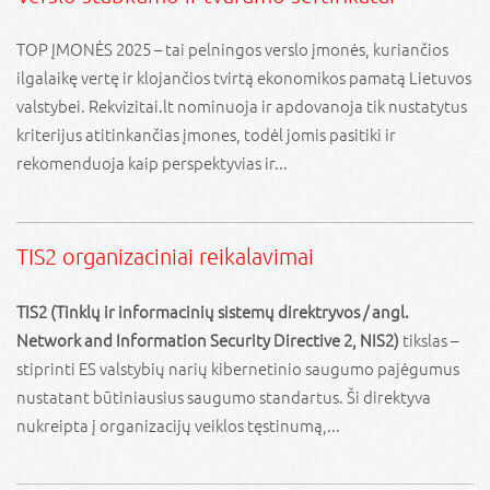
TOP ĮMONĖS 2025 – tai pelningos verslo įmonės, kuriančios
ilgalaikę vertę ir klojančios tvirtą ekonomikos pamatą Lietuvos
valstybei. Rekvizitai.lt nominuoja ir apdovanoja tik nustatytus
kriterijus atitinkančias įmones, todėl jomis pasitiki ir
rekomenduoja kaip perspektyvias ir...
TIS2 organizaciniai reikalavimai
TIS2 (Tinklų ir informacinių sistemų direktryvos / angl.
Network and Information Security Directive 2, NIS2)
tikslas –
stiprinti ES valstybių narių kibernetinio saugumo pajėgumus
nustatant būtiniausius saugumo standartus. Ši direktyva
nukreipta į organizacijų veiklos tęstinumą,...