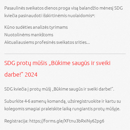
Pasaulinės sveikatos dienos proga visą balandžio mėnesį SDG
kviečia pasinaudoti išskirtinėmis nuolaidomis*:
Kūno sudėties analizės tyrimams
Nuotolinėms mankštoms
Aktualiausiems profesinės sveikatos srities...
SDG protų mūšis „Būkime saugūs ir sveiki
darbe!“ 2024
SDG kviečia į protų mūšį „Būkime saugūs ir sveiki darbe!“.
Suburkite 4-6 asmenų komandą, užsiregistruokite ir kartu su
kolegomis smagiai praleiskite laiką rungiantis protų mūšyje.
Registracija:
https://forms.gle/XFtnu3bRxiNy62pg6