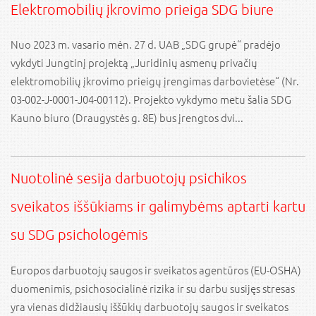
Elektromobilių įkrovimo prieiga SDG biure
Nuo 2023 m. vasario mėn. 27 d. UAB „SDG grupė“ pradėjo
vykdyti Jungtinį projektą „Juridinių asmenų privačių
elektromobilių įkrovimo prieigų įrengimas darbovietėse“ (Nr.
03-002-J-0001-J04-00112). Projekto vykdymo metu šalia SDG
Kauno biuro (Draugystės g. 8E) bus įrengtos dvi...
Nuotolinė sesija darbuotojų psichikos
sveikatos iššūkiams ir galimybėms aptarti kartu
su SDG psichologėmis
Europos darbuotojų saugos ir sveikatos agentūros (EU-OSHA)
duomenimis, psichosocialinė rizika ir su darbu susijęs stresas
yra vienas didžiausių iššūkių darbuotojų saugos ir sveikatos