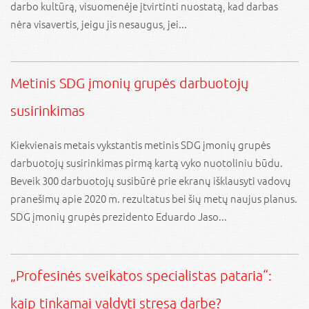
darbo kultūrą, visuomenėje įtvirtinti nuostatą, kad darbas
nėra visavertis, jeigu jis nesaugus, jei...
Metinis SDG įmonių grupės darbuotojų
susirinkimas
Kiekvienais metais vykstantis metinis SDG įmonių grupės
darbuotojų susirinkimas pirmą kartą vyko nuotoliniu būdu.
Beveik 300 darbuotojų susibūrė prie ekranų išklausyti vadovų
pranešimų apie 2020 m. rezultatus bei šių metų naujus planus.
SDG įmonių grupės prezidento Eduardo Jaso...
„Profesinės sveikatos specialistas pataria“:
kaip tinkamai valdyti stresą darbe?