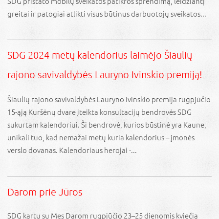
SDG pristato mobilų sveikatos patikros sprendimą, leidžiantį
greitai ir patogiai atlikti visus būtinus darbuotojų sveikatos...
SDG 2024 metų kalendorius laimėjo Šiaulių
rajono savivaldybės Lauryno Ivinskio premiją!
Šiaulių rajono savivaldybės Lauryno Ivinskio premija rugpjūčio
15-ąją Kuršėnų dvare įteikta konsultacijų bendrovės SDG
sukurtam kalendoriui. Ši bendrovė, kurios būstinė yra Kaune,
unikali tuo, kad nemažai metų kuria kalendorius – įmonės
verslo dovanas. Kalendoriaus herojai -...
Darom prie Jūros
SDG kartu su
Mes Darom
rugpjūčio 23–25 dienomis kviečia