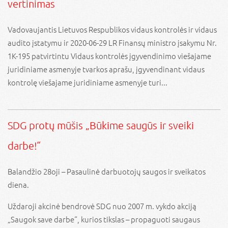
vertinimas
Vadovaujantis Lietuvos Respublikos vidaus kontrolės ir vidaus
audito įstatymu ir 2020-06-29 LR Finansų ministro įsakymu Nr.
1K-195 patvirtintu Vidaus kontrolės įgyvendinimo viešajame
juridiniame asmenyje tvarkos aprašu, įgyvendinant vidaus
kontrolę viešajame juridiniame asmenyje turi...
SDG protų mūšis „Būkime saugūs ir sveiki
darbe!“
Balandžio 28oji – Pasaulinė darbuotojų saugos ir sveikatos
diena.
Uždaroji akcinė bendrovė SDG nuo 2007 m. vykdo akciją
„Saugok save darbe“, kurios tikslas – propaguoti saugaus