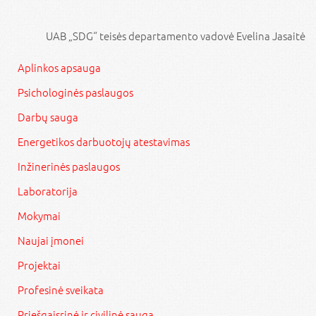
UAB „SDG“ teisės departamento vadovė Evelina Jasaitė
Aplinkos apsauga
Psichologinės paslaugos
Darbų sauga
Energetikos darbuotojų atestavimas
Inžinerinės paslaugos
Laboratorija
Mokymai
Naujai įmonei
Projektai
Profesinė sveikata
Priešgaisrinė ir civilinė sauga