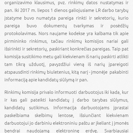
organizavimo klausimus, pvz. rinkimų datos nustatymas ir
pan. Iki 2017 m. liepos 1 dienos galiojusiame LR darbo tarybų
įstatyme buvo numatyta pareiga rinkti ir sekretorių, kurio
pareiga buvo dokumentų tvarkymas ir posėdžių
protokolavimas. Nors naujame kodekse yra kalbama tik apie
pirmininko rinkimus, tačiau rinkimų komisijos nariai gali
išsirinkti ir sekretorių, paskiriant konkrečias pareigas. Taip pat
komisija susitikimo metu gali kiekvienam iš narių paskirti atlikti
tam tikrą užduotį, pavyzdžiui vieną iš narių įpareigoti
atspausdinti rinkimų biuletenius, kitą narį - įmonėje pakabinti
informaciją apie kandidatų siūlymą ir pan.
Rinkimų komisija privalo informuoti darbuotojus iki kada, kur
ir kas gali pateikti kandidatų į darbo tarybas siūlymus,
kandidatų sutikimus. Informacija darbuotojams įprastai
paskelbiama skelbimų lentose, išsiunčiant kiekvienam
darbuotojui jo darbiniu elektroniniu paštu ar įkeliant į įmonės
bendrai naudojamą elektroninę erdvę. Svarbiausiai