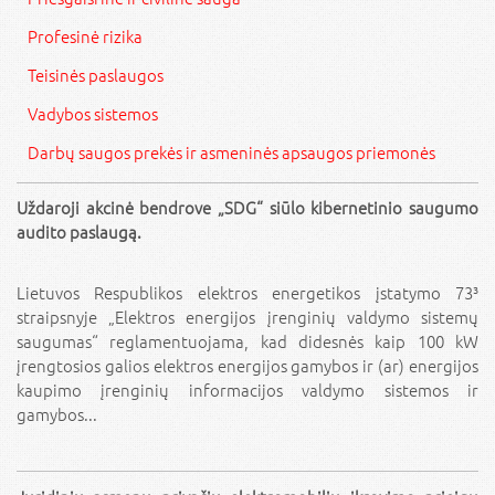
Profesinė rizika
Teisinės paslaugos
Vadybos sistemos
Darbų saugos prekės ir asmeninės apsaugos priemonės
Uždaroji akcinė bendrove „SDG“ siūlo kibernetinio saugumo
audito paslaugą.
Lietuvos Respublikos elektros energetikos įstatymo 73³
straipsnyje „Elektros energijos įrenginių valdymo sistemų
saugumas“ reglamentuojama, kad didesnės kaip 100 kW
įrengtosios galios elektros energijos gamybos ir (ar) energijos
kaupimo įrenginių informacijos valdymo sistemos ir
gamybos...