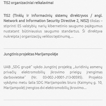
TIS2 organizaciniai reikalavimai
TIS2 (Tinklų ir informacinių sistemų direktryvos / angl.
Network and Information Security Directive 2, NIS2)
tikslas –
stiprinti ES valstybių narių kibernetinio saugumo pajėgumus
nustatant būtiniausius saugumo standartus. Ši direktyva
nukreipta į organizacijų veiklos tęstinumą,...
Jungtinis projektas Marijampolėje
UAB „SDG grupė“ vykdo Jungtinį projektą „Juridinių asmenų
privačių elektromobilių įkrovimo prieigų įrengimas
darbovietėse“ (Nr. 03-002-J-0001-J13-00595). Projekto
vykdymo metu šalia SDG Marijampolės biuro (Kaimynų g. 10,
Marijampolė) įrengtos dvi elektromobilių įkrovimo...