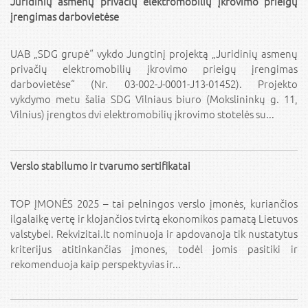
Juridinių asmenų privačių elektromobilių įkrovimo prieigų
įrengimas darbovietėse
UAB „SDG grupė“ vykdo Jungtinį projektą „Juridinių asmenų
privačių elektromobilių įkrovimo prieigų įrengimas
darbovietėse“ (Nr. 03-002-J-0001-J13-01452). Projekto
vykdymo metu šalia SDG Vilniaus biuro (Mokslininkų g. 11,
Vilnius) įrengtos dvi elektromobilių įkrovimo stotelės su...
Verslo stabilumo ir tvarumo sertifikatai
TOP ĮMONĖS 2025 – tai pelningos verslo įmonės, kuriančios
ilgalaikę vertę ir klojančios tvirtą ekonomikos pamatą Lietuvos
valstybei. Rekvizitai.lt nominuoja ir apdovanoja tik nustatytus
kriterijus atitinkančias įmones, todėl jomis pasitiki ir
rekomenduoja kaip perspektyvias ir...