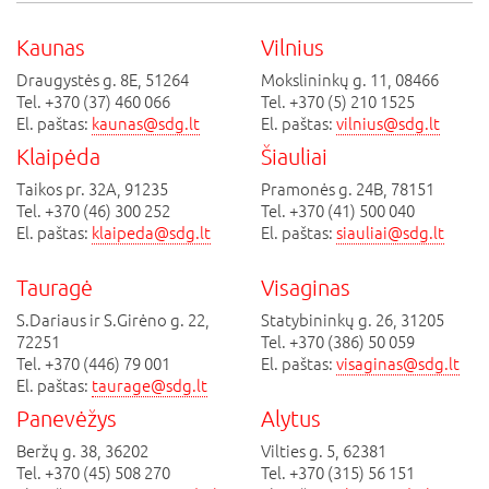
Kaunas
Vilnius
Draugystės g. 8E, 51264
Mokslininkų g. 11, 08466
Tel. +370 (37) 460 066
Tel. +370 (5) 210 1525
El. paštas:
kaunas@sdg.lt
El. paštas:
vilnius@sdg.lt
Klaipėda
Šiauliai
Taikos pr. 32A, 91235
Pramonės g. 24B, 78151
Tel. +370 (46) 300 252
Tel. +370 (41) 500 040
El. paštas:
klaipeda@sdg.lt
El. paštas:
siauliai@sdg.lt
Tauragė
Visaginas
S.Dariaus ir S.Girėno g. 22,
Statybininkų g. 26, 31205
72251
Tel. +370 (386) 50 059
Tel. +370 (446) 79 001
El. paštas:
visaginas@sdg.lt
El. paštas:
taurage@sdg.lt
Panevėžys
Alytus
Beržų g. 38, 36202
Vilties g. 5, 62381
Tel. +370 (45) 508 270
Tel. +370 (315) 56 151