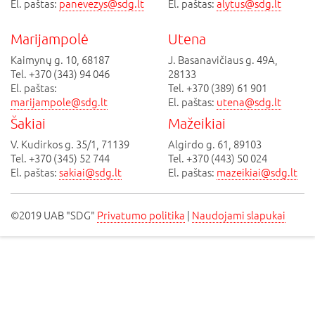
El. paštas:
panevezys@sdg.lt
El. paštas:
alytus@sdg.lt
Marijampolė
Utena
Kaimynų g. 10, 68187
J. Basanavičiaus g. 49A,
Tel. +370 (343) 94 046
28133
El. paštas:
Tel. +370 (389) 61 901
marijampole@sdg.lt
El. paštas:
utena@sdg.lt
Šakiai
Mažeikiai
V. Kudirkos g. 35/1, 71139
Algirdo g. 61, 89103
Tel. +370 (345) 52 744
Tel. +370 (443) 50 024
El. paštas:
sakiai@sdg.lt
El. paštas:
mazeikiai@sdg.lt
©2019 UAB "SDG"
Privatumo politika
|
Naudojami slapukai