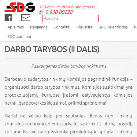
Būkite su mumis ir būsite geriausi!
0 800 00228
Apie mus
Naujienos
Kontaktai
Klauskite
SDG kalendorius
K
SDG žaidimai
DARBO TARYBOS (II DALIS)
Pasirengimas darbo tarybos rinkimams
Darbdavio sudarytos rinkimų komisijos pagrindinė funkcija –
organizuoti darbo tarybos rinkimus. Komisijos susitikimai yra
protokoluojami, kuriuose įrašomi dalyvaujantys komisijos
nariai, darbotvarkės klausimai, priimti sprendimai.
Nariai ne vėliau kaip per septynias dienas nuo rinkimų
komisijos sudarymo dienos privalo susirinkti į pirmą posėdį,
kuriame iš savo narių išsirenka pirmininką ir aptaria rinkimų