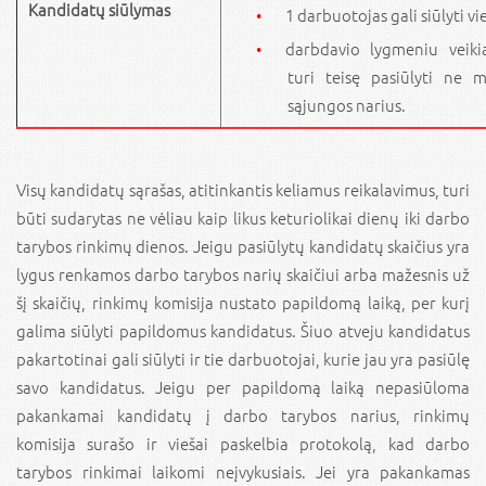
Kandidatų siūlymas
1 darbuotojas gali siūlyti v
darbdavio lygmeniu veiki
turi teisę pasiūlyti ne m
sąjungos narius.
Visų kandidatų sąrašas, atitinkantis keliamus reikalavimus, turi
būti sudarytas ne vėliau kaip likus keturiolikai dienų iki darbo
tarybos rinkimų dienos. Jeigu pasiūlytų kandidatų skaičius yra
lygus renkamos darbo tarybos narių skaičiui arba mažesnis už
šį skaičių, rinkimų komisija nustato papildomą laiką, per kurį
galima siūlyti papildomus kandidatus. Šiuo atveju kandidatus
pakartotinai gali siūlyti ir tie darbuotojai, kurie jau yra pasiūlę
savo kandidatus. Jeigu per papildomą laiką nepasiūloma
pakankamai kandidatų į darbo tarybos narius, rinkimų
komisija surašo ir viešai paskelbia protokolą, kad darbo
tarybos rinkimai laikomi neįvykusiais. Jei yra pakankamas