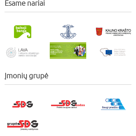
Esame nariai
Įmonių grupė