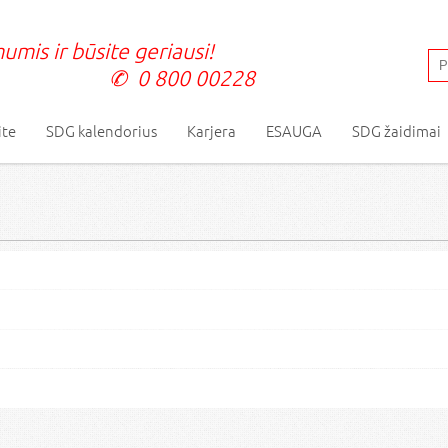
umis ir būsite geriausi!
0 800 00228
ite
SDG kalendorius
Karjera
ESAUGA
SDG žaidimai