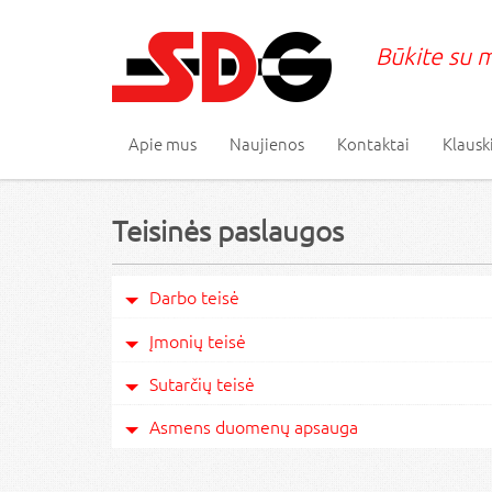
Būkite su m
Apie mus
Naujienos
Kontaktai
Klausk
Teisinės paslaugos
Darbo teisė
Įmonių teisė
Sutarčių teisė
Asmens duomenų apsauga