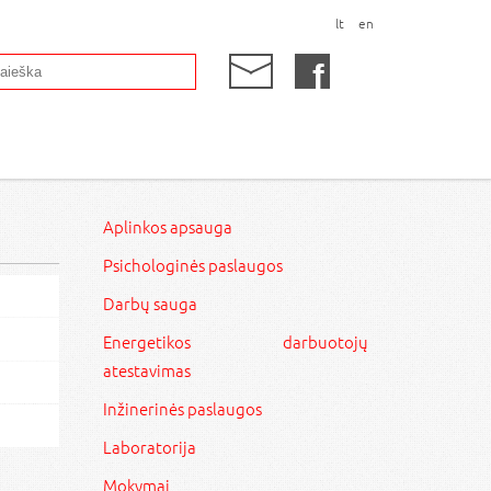
lt
en
Aplinkos apsauga
Psichologinės paslaugos
Darbų sauga
Energetikos darbuotojų
atestavimas
Inžinerinės paslaugos
Laboratorija
Mokymai