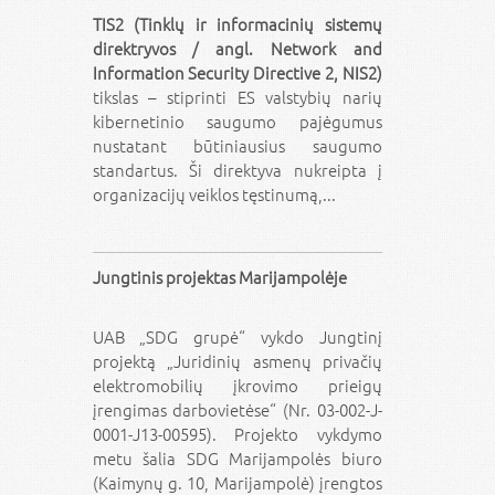
TIS2 (Tinklų ir informacinių sistemų
direktryvos / angl. Network and
Information Security Directive 2, NIS2)
tikslas – stiprinti ES valstybių narių
kibernetinio saugumo pajėgumus
nustatant būtiniausius saugumo
standartus. Ši direktyva nukreipta į
organizacijų veiklos tęstinumą,...
Jungtinis projektas Marijampolėje
UAB „SDG grupė“ vykdo Jungtinį
projektą „Juridinių asmenų privačių
elektromobilių įkrovimo prieigų
įrengimas darbovietėse“ (Nr. 03-002-J-
0001-J13-00595). Projekto vykdymo
metu šalia SDG Marijampolės biuro
(Kaimynų g. 10, Marijampolė) įrengtos