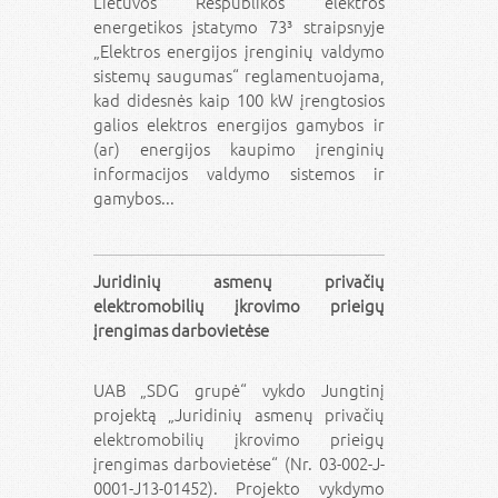
Lietuvos Respublikos elektros
energetikos įstatymo 73³ straipsnyje
„Elektros energijos įrenginių valdymo
sistemų saugumas“ reglamentuojama,
kad didesnės kaip 100 kW įrengtosios
galios elektros energijos gamybos ir
(ar) energijos kaupimo įrenginių
informacijos valdymo sistemos ir
gamybos...
Juridinių asmenų privačių
elektromobilių įkrovimo prieigų
įrengimas darbovietėse
UAB „SDG grupė“ vykdo Jungtinį
projektą „Juridinių asmenų privačių
elektromobilių įkrovimo prieigų
įrengimas darbovietėse“ (Nr. 03-002-J-
0001-J13-01452). Projekto vykdymo