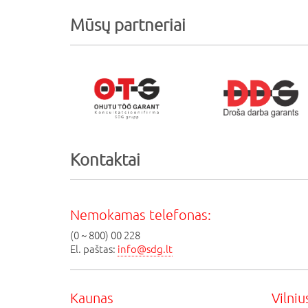
Mūsų partneriai
Kontaktai
Nemokamas telefonas:
(0 ~ 800) 00 228
El. paštas:
info@sdg.lt
Kaunas
Vilniu